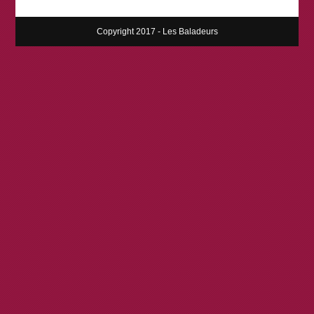
Copyright 2017 - Les Baladeurs