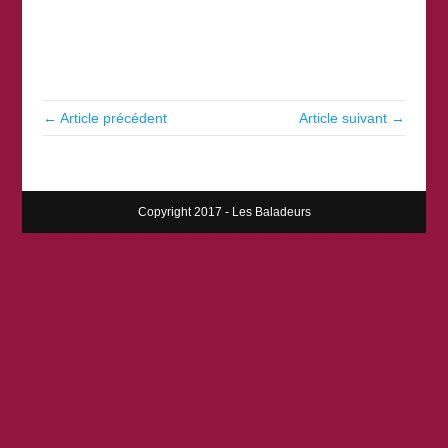
← Article précédent
Article suivant →
Copyright 2017 - Les Baladeurs