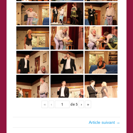
«
‹
de
5
›
»
Article suivant →