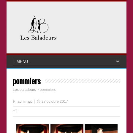
pommiers
Les baladeurs
>
pommiers
adminwp
27 octobre 2017